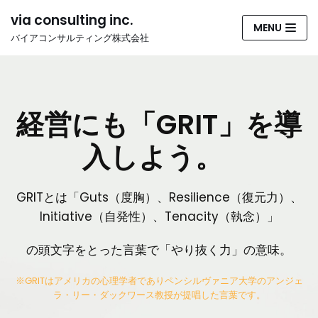
コ
via consulting inc.
MENU
ン
バイアコンサルティング株式会社
テ
ン
ツ
へ
経営にも「GRIT」を導
ス
キ
入しよう。
ッ
プ
GRITとは「Guts（度胸）、Resilience（復元力）、
Initiative（自発性）、Tenacity（執念）」
の頭文字をとった言葉で「やり抜く力」の意味。
※GRITはアメリカの心理学者でありペンシルヴァニア大学のアンジェ
ラ・リー・ダックワース教授が提唱した言葉です。