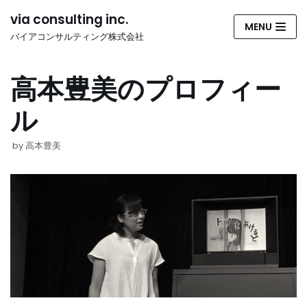
コ
via consulting inc.
MENU
ン
バイアコンサルティング株式会社
テ
ン
高本豊美のプロフィー
ツ
へ
ル
ス
キ
ッ
by
高本豊美
プ