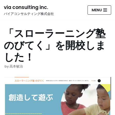
コ
via consulting inc.
MENU
ン
バイアコンサルティング株式会社
テ
ン
「スローラーニング塾
ツ
へ
のびてく」を開校しま
ス
キ
した！
ッ
プ
by
高本敏治