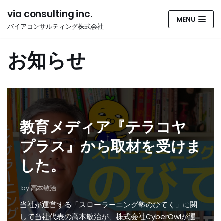
コ
via consulting inc.
MENU
ン
バイアコンサルティング株式会社
テ
ン
お知らせ
ツ
へ
ス
キ
ッ
プ
教育メディア『テラコヤ
プラス』から取材を受けま
した。
by
高本敏治
当社が運営する「スローラーニング塾のびてく」に関
して当社代表の高本敏治が、株式会社CyberOwlが運